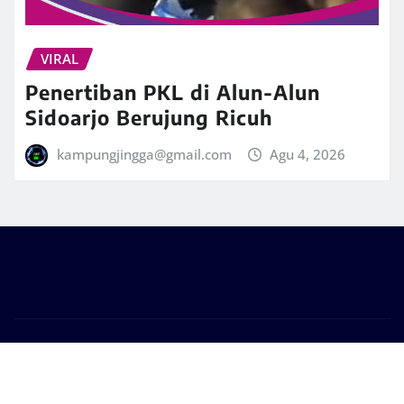
VIRAL
Penertiban PKL di Alun-Alun
Sidoarjo Berujung Ricuh
kampungjingga@gmail.com
Agu 4, 2026
Copyright © 2026 | Powered by
WordPress
|
Frankfurt
News
by ThemeArile