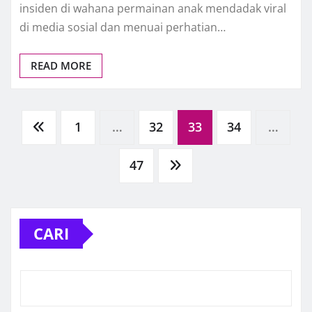
insiden di wahana permainan anak mendadak viral
di media sosial dan menuai perhatian…
READ MORE
Paginasi
1
…
32
33
34
…
pos
47
CARI