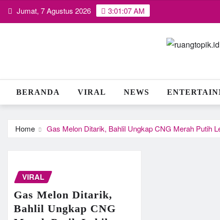
Skip
Jumat, 7 Agustus 2026
3:01:07 AM
to
content
BERANDA
VIRAL
NEWS
ENTERTAI
Home
Gas Melon Ditarik, Bahlil Ungkap CNG Merah Putih L
VIRAL
Gas Melon Ditarik,
Bahlil Ungkap CNG