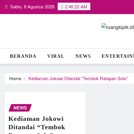
Skip
Sabtu, 8 Agustus 2026
2:46:23 AM
to
content
BERANDA
VIRAL
NEWS
ENTERTAI
Home
Kediaman Jokowi Ditandai “Tembok Ratapan Solo”
NEWS
Kediaman Jokowi
Ditandai “Tembok