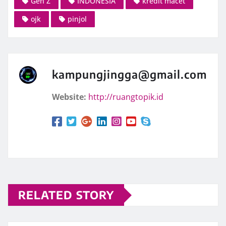
Gen Z
INDONESIA
kredit macet
ojk
pinjol
kampungjingga@gmail.com
Website:
http://ruangtopik.id
RELATED STORY