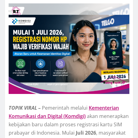
TOPIK
VIRAL
–
Pemerintah melalui
Kementerian
Komunikasi dan Digital (Komdigi)
akan menerapkan
kebijakan baru dalam proses registrasi kartu SIM
prabayar di Indonesia. Mulai
Juli 2026
, masyarakat