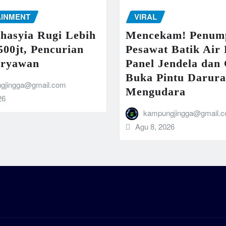
AINMENT
VIRAL
thasyia Rugi Lebih
Mencekam! Penum
500jt, Pencurian
Pesawat Batik Air
aryawan
Panel Jendela dan
Buka Pintu Darura
gjingga@gmail.com
Mengudara
26
kampungjingga@gmail.
Agu 8, 2026