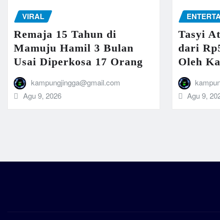
VIRAL
ENTERT
Remaja 15 Tahun di
Tasyi A
Mamuju Hamil 3 Bulan
dari Rp
Usai Diperkosa 17 Orang
Oleh K
kampungjingga@gmail.com
kampun
Agu 9, 2026
Agu 9, 20