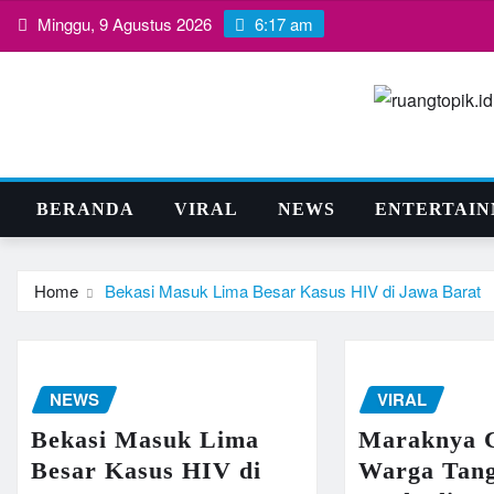
Skip
Minggu, 9 Agustus 2026
6:17 am
to
content
BERANDA
VIRAL
NEWS
ENTERTAI
Home
Bekasi Masuk Lima Besar Kasus HIV di Jawa Barat
NEWS
VIRAL
Bekasi Masuk Lima
Maraknya 
Besar Kasus HIV di
Warga Tan