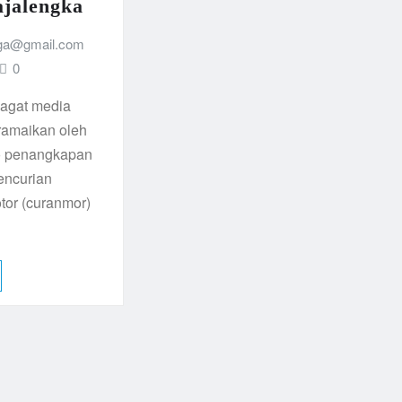
jalengka
ga@gmail.com
0
agat media
iramaikan oleh
o penangkapan
encurian
tor (curanmor)