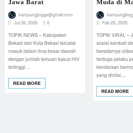
Jawa Barat
Muda di Ma
kampungjingga@gmail.com
kampungjing
Jul 26, 2026
0
Feb 25, 2026
TOPIK NEWS – Kabupaten
TOPIK VIRAL – J
Bekasi dan Kota Bekasi tercatat
sosial kembali d
masuk dalam lima besar daerah
beredarnya vide
dengan jumlah temuan kasus HIV
terduga pelaku p
tertinggi…
kendaraan bermo
yang dinilai…
READ MORE
READ MORE