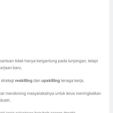
ntuan tidak hanya bergantung pada tunjangan, tetapi
erjaan baru.
strategi
reskilling
dan
upskilling
tenaga kerja.
ncar mendorong masyarakatnya untuk terus meningkatkan
ustri.
ak jenis pekerjaan berubah secara drastis.