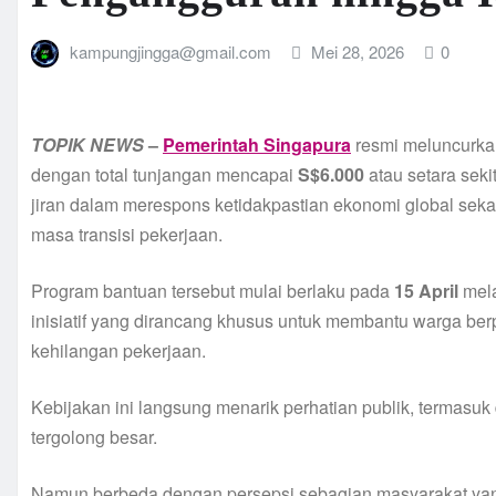
kampungjingga@gmail.com
Mei 28, 2026
0
TOPIK
NEWS
–
Pemerintah Singapura
resmi meluncurka
dengan total tunjangan mencapai
S$6.000
atau setara seki
jiran dalam merespons ketidakpastian ekonomi global se
masa transisi pekerjaan.
Program bantuan tersebut mulai berlaku pada
15 April
mel
inisiatif yang dirancang khusus untuk membantu warga b
kehilangan pekerjaan.
Kebijakan ini langsung menarik perhatian publik, termasu
tergolong besar.
Namun berbeda dengan persepsi sebagian masyarakat yan