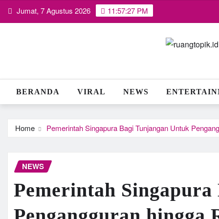
Skip
Jumat, 7 Agustus 2026
11:57:27 PM
to
content
BERANDA
VIRAL
NEWS
ENTERTAI
Home
Pemerintah Singapura Bagi Tunjangan Untuk Pengang
NEWS
Pemerintah Singapura
Pengangguran hingga 