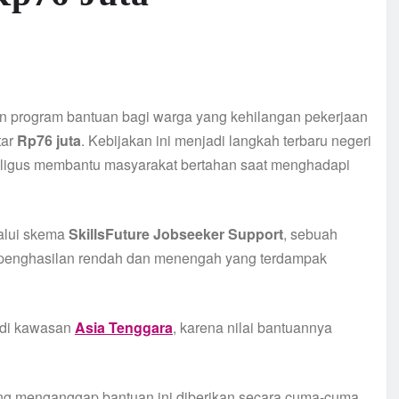
n program bantuan bagi warga yang kehilangan pekerjaan
tar
Rp76 juta
. Kebijakan ini menjadi langkah terbaru negeri
kaligus membantu masyarakat bertahan saat menghadapi
alui skema
SkillsFuture Jobseeker Support
, sebuah
erpenghasilan rendah dan menengah yang terdampak
k di kawasan
Asia Tenggara
, karena nilai bantuannya
g menganggap bantuan ini diberikan secara cuma-cuma,