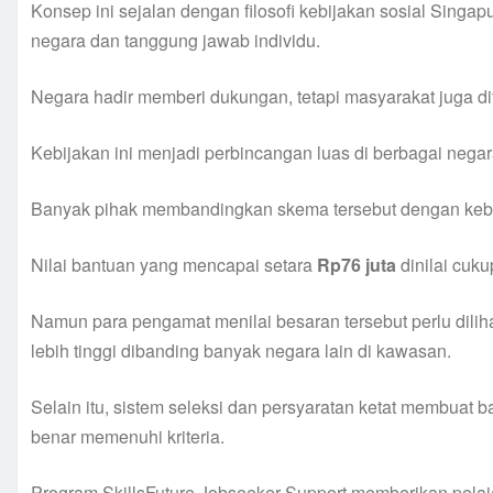
Konsep ini sejalan dengan filosofi kebijakan sosial Sin
negara dan tanggung jawab individu.
Negara hadir memberi dukungan, tetapi masyarakat juga d
Kebijakan ini menjadi perbincangan luas di berbagai nega
Banyak pihak membandingkan skema tersebut dengan kebij
Nilai bantuan yang mencapai setara
Rp76 juta
dinilai cuku
Namun para pengamat menilai besaran tersebut perlu dilih
lebih tinggi dibanding banyak negara lain di kawasan.
Selain itu, sistem seleksi dan persyaratan ketat membuat 
benar memenuhi kriteria.
Program SkillsFuture Jobseeker Support memberikan pelaj