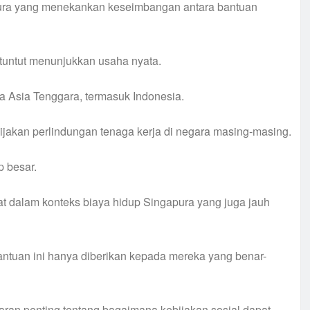
gapura yang menekankan keseimbangan antara bantuan
ituntut menunjukkan usaha nyata.
ra Asia Tenggara, termasuk Indonesia.
akan perlindungan tenaga kerja di negara masing-masing.
p besar.
at dalam konteks biaya hidup Singapura yang juga jauh
bantuan ini hanya diberikan kepada mereka yang benar-
aran penting tentang bagaimana kebijakan sosial dapat