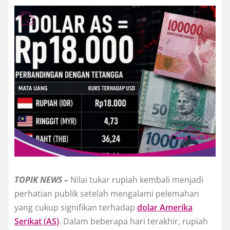
TOPIK
NEWS
–
Nilai tukar rupiah kembali menjadi
perhatian publik setelah mengalami pelemahan
yang cukup signifikan terhadap
dolar Amerika
Serikat (AS)
. Dalam beberapa hari terakhir, rupiah