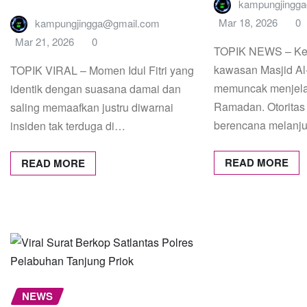
kampungjingg
Mar 18, 2026
0
kampungjingga@gmail.com
Mar 21, 2026
0
TOPIK NEWS – Ke
kawasan Masjid Al
TOPIK VIRAL – Momen Idul Fitri yang
memuncak menjelan
identik dengan suasana damai dan
Ramadan. Otoritas 
saling memaafkan justru diwarnai
berencana melanj
insiden tak terduga di…
READ MORE
READ MORE
NEWS