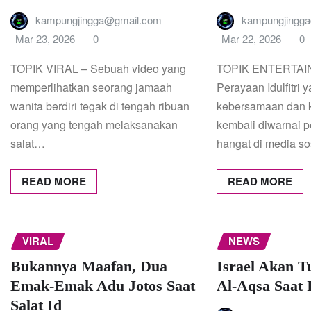
kampungjingga@gmail.com
kampungjingg
Mar 23, 2026
0
Mar 22, 2026
0
TOPIK VIRAL – Sebuah video yang
TOPIK ENTERTAI
memperlihatkan seorang jamaah
Perayaan Idulfitri 
wanita berdiri tegak di tengah ribuan
kebersamaan dan 
orang yang tengah melaksanakan
kembali diwarnai 
salat…
hangat di media sos
READ MORE
READ MORE
VIRAL
NEWS
Bukannya Maafan, Dua
Israel Akan T
Emak-Emak Adu Jotos Saat
Al-Aqsa Saat I
Salat Id