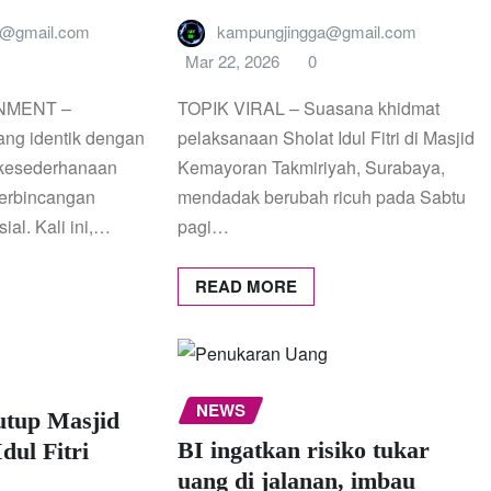
a@gmail.com
kampungjingga@gmail.com
Mar 22, 2026
0
NMENT –
TOPIK VIRAL – Suasana khidmat
yang identik dengan
pelaksanaan Sholat Idul Fitri di Masjid
kesederhanaan
Kemayoran Takmiriyah, Surabaya,
perbincangan
mendadak berubah ricuh pada Sabtu
ial. Kali ini,…
pagi…
READ MORE
NEWS
utup Masjid
BI ingatkan risiko tukar
dul Fitri
uang di jalanan, imbau