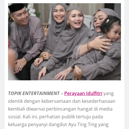
TOPIK
ENTERTAINMENT
–
Perayaan Idulfitri
yang
identik dengan kebersamaan dan kesederhanaan
kembali diwarnai perbincangan hangat di media
sosial. Kali ini, perhatian publik tertuju pada
keluarga penyanyi dangdut Ayu Ting Ting yang