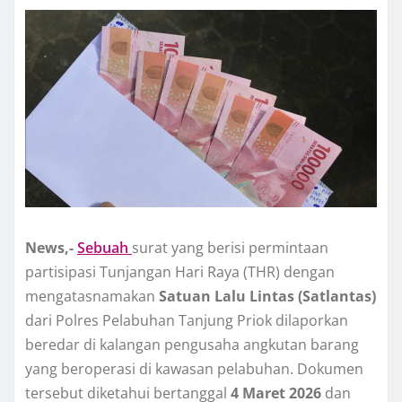
News,-
Sebuah
surat yang berisi permintaan
partisipasi Tunjangan Hari Raya (THR) dengan
mengatasnamakan
Satuan Lalu Lintas (Satlantas)
dari Polres Pelabuhan Tanjung Priok dilaporkan
beredar di kalangan pengusaha angkutan barang
yang beroperasi di kawasan pelabuhan. Dokumen
tersebut diketahui bertanggal
4 Maret 2026
dan