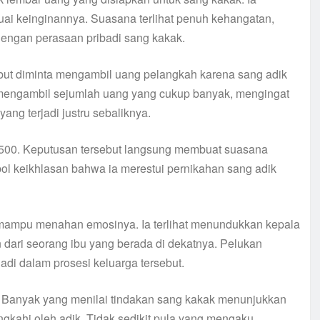
uai keinginannya. Suasana terlihat penuh kehangatan,
dengan perasaan pribadi sang kakak.
ut diminta mengambil uang pelangkah karena sang adik
 mengambil sejumlah uang yang cukup banyak, mengingat
ang terjadi justru sebaliknya.
p500. Keputusan tersebut langsung membuat suasana
ol keikhlasan bahwa ia merestui pernikahan sang adik
k mampu menahan emosinya. Ia terlihat menundukkan kepala
dari seorang ibu yang berada di dekatnya. Pelukan
di dalam prosesi keluarga tersebut.
. Banyak yang menilai tindakan sang kakak menunjukkan
gkahi oleh adik. Tidak sedikit pula yang mengaku