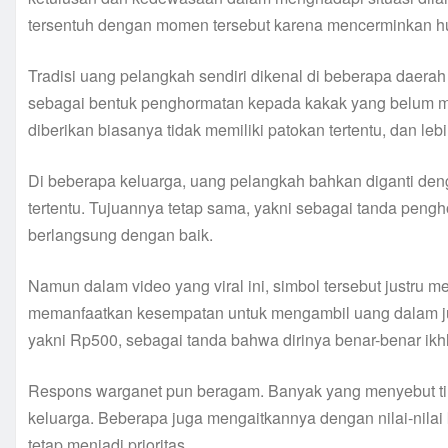
tersentuh dengan momen tersebut karena mencerminkan h
Tradisi uang pelangkah sendiri dikenal di beberapa daerah d
sebagai bentuk penghormatan kepada kakak yang belum men
diberikan biasanya tidak memiliki patokan tertentu, dan lebi
Di beberapa keluarga, uang pelangkah bahkan diganti deng
tertentu. Tujuannya tetap sama, yakni sebagai tanda peng
berlangsung dengan baik.
Namun dalam video yang viral ini, simbol tersebut justru m
memanfaatkan kesempatan untuk mengambil uang dalam juml
yakni Rp500, sebagai tanda bahwa dirinya benar-benar ikh
Respons warganet pun beragam. Banyak yang menyebut ti
keluarga. Beberapa juga mengaitkannya dengan nilai-nila
tetap menjadi prioritas.