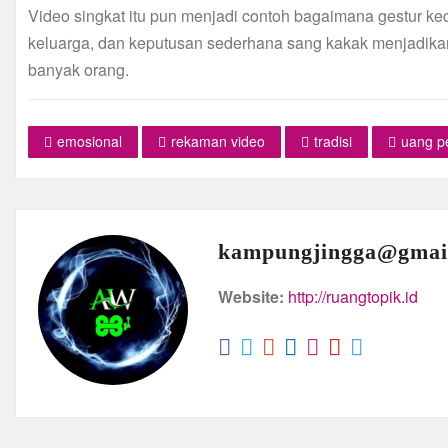
Video singkat itu pun menjadi contoh bagaimana gestur ke
keluarga, dan keputusan sederhana sang kakak menjadikan
banyak orang.
emosional
rekaman video
tradisi
uang p
kampungjingga@gmai
Website:
http://ruangtopik.id