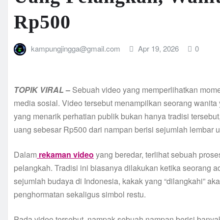
Rp500
kampungjingga@gmail.com
Apr 19, 2026
0
TOPIK
VIRAL
–
Sebuah video yang memperlihatkan momen 
media sosial. Video tersebut menampilkan seorang wanita
yang menarik perhatian publik bukan hanya tradisi terse
uang sebesar Rp500 dari nampan berisi sejumlah lembar 
Dalam
rekaman video
yang beredar, terlihat sebuah pros
pelangkah. Tradisi ini biasanya dilakukan ketika seorang 
sejumlah budaya di Indonesia, kakak yang “dilangkahi” ak
penghormatan sekaligus simbol restu.
Pada video tersebut, nampak sebuah nampan berisi banyak