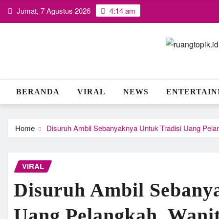
Skip
Jumat, 7 Agustus 2026
4:14 am
to
content
BERANDA
VIRAL
NEWS
ENTERTAI
Home
Disuruh Ambil Sebanyaknya Untuk Tradisi Uang Pela
VIRAL
Disuruh Ambil Sebanya
Uang Pelangkah, Wanit