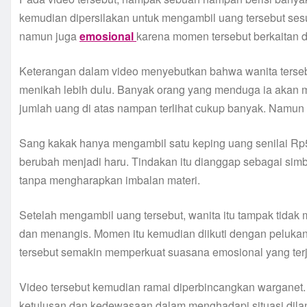
kemudian dipersilakan untuk mengambil uang tersebut ses
namun juga
emosional
karena momen tersebut berkaitan 
Keterangan dalam video menyebutkan bahwa wanita terseb
menikah lebih dulu. Banyak orang yang menduga ia akan
jumlah uang di atas nampan terlihat cukup banyak. Namun y
Sang kakak hanya mengambil satu keping uang senilai R
berubah menjadi haru. Tindakan itu dianggap sebagai simb
tanpa mengharapkan imbalan materi.
Setelah mengambil uang tersebut, wanita itu tampak tida
dan menangis. Momen itu kemudian diikuti dengan pelukan 
tersebut semakin memperkuat suasana emosional yang terja
Video tersebut kemudian ramai diperbincangkan warganet
ketulusan dan kedewasaan dalam menghadapi situasi dilan