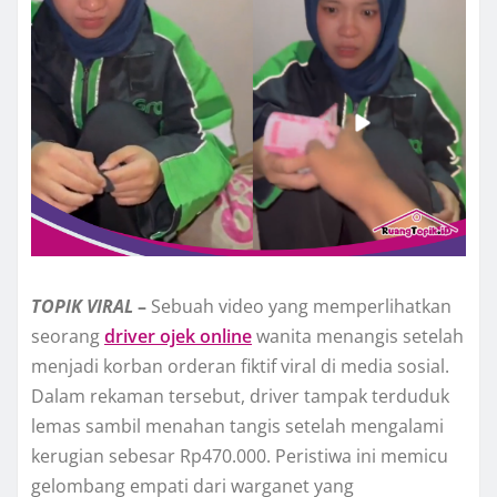
TOPIK
VIRAL
–
Sebuah video yang memperlihatkan
seorang
driver ojek online
wanita menangis setelah
menjadi korban orderan fiktif viral di media sosial.
Dalam rekaman tersebut, driver tampak terduduk
lemas sambil menahan tangis setelah mengalami
kerugian sebesar Rp470.000. Peristiwa ini memicu
gelombang empati dari warganet yang