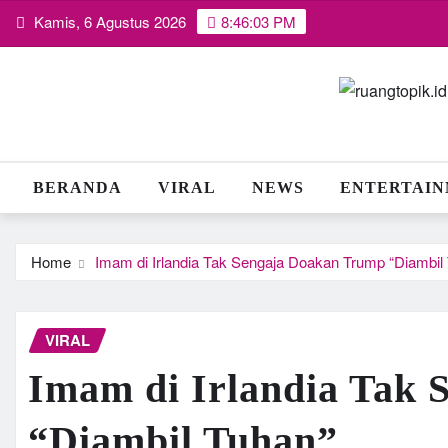
Skip
Kamis, 6 Agustus 2026
8:46:04 PM
to
content
BERANDA
VIRAL
NEWS
ENTERTAI
Home
Imam di Irlandia Tak Sengaja Doakan Trump “Diambil
VIRAL
Imam di Irlandia Tak
“Diambil Tuhan”