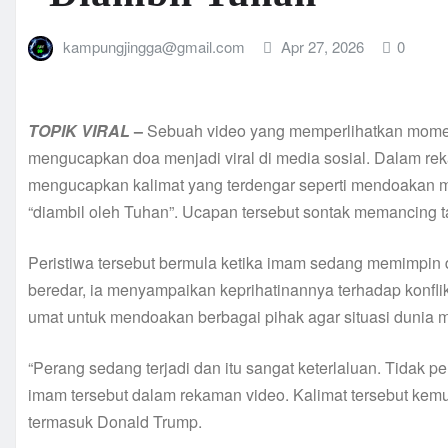
kampungjingga@gmail.com
Apr 27, 2026
0
TOPIK
VIRAL
–
Sebuah video yang memperlihatkan momen
mengucapkan doa menjadi viral di media sosial. Dalam rek
mengucapkan kalimat yang terdengar seperti mendoakan m
“diambil oleh Tuhan”. Ucapan tersebut sontak memancing t
Peristiwa tersebut bermula ketika imam sedang memimpin
beredar, ia menyampaikan keprihatinannya terhadap konfl
umat untuk mendoakan berbagai pihak agar situasi dunia m
“Perang sedang terjadi dan itu sangat keterlaluan. Tidak p
imam tersebut dalam rekaman video. Kalimat tersebut kemu
termasuk Donald Trump.