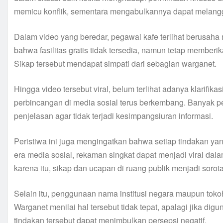
memicu konflik, sementara mengabulkannya dapat melangga
Dalam video yang beredar, pegawai kafe terlihat berusaha
bahwa fasilitas gratis tidak tersedia, namun tetap memberi
Sikap tersebut mendapat simpati dari sebagian warganet.
Hingga video tersebut viral, belum terlihat adanya klarifi
perbincangan di media sosial terus berkembang. Banyak p
penjelasan agar tidak terjadi kesimpangsiuran informasi.
Peristiwa ini juga mengingatkan bahwa setiap tindakan y
era media sosial, rekaman singkat dapat menjadi viral dal
karena itu, sikap dan ucapan di ruang publik menjadi sorot
Selain itu, penggunaan nama institusi negara maupun tokoh n
Warganet menilai hal tersebut tidak tepat, apalagi jika di
tindakan tersebut dapat menimbulkan persepsi negatif.