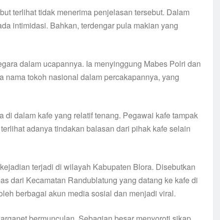
ut terlihat tidak menerima penjelasan tersebut. Dalam
da intimidasi. Bahkan, terdengar pula makian yang
i negara dalam ucapannya. Ia menyinggung Mabes Polri dan
wa nama tokoh nasional dalam percakapannya, yang
di dalam kafe yang relatif tenang. Pegawai kafe tampak
erlihat adanya tindakan balasan dari pihak kafe selain
ejadian terjadi di wilayah Kabupaten Blora. Disebutkan
as dari Kecamatan Randublatung yang datang ke kafe di
leh berbagai akun media sosial dan menjadi viral.
warganet bermunculan. Sebagian besar menyoroti sikap