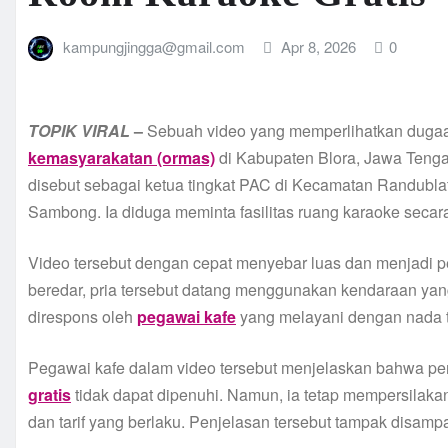
kampungjingga@gmail.com
Apr 8, 2026
0
TOPIK
VIRAL
–
Sebuah video yang memperlihatkan dugaa
kemasyarakatan (ormas)
di Kabupaten Blora, Jawa Tengah
disebut sebagai ketua tingkat PAC di Kecamatan Randubla
Sambong. Ia diduga meminta fasilitas ruang karaoke secara
Video tersebut dengan cepat menyebar luas dan menjadi 
beredar, pria tersebut datang menggunakan kendaraan yan
direspons oleh
pegawai kafe
yang melayani dengan nada 
Pegawai kafe dalam video tersebut menjelaskan bahwa p
gratis
tidak dapat dipenuhi. Namun, ia tetap mempersilakan
dan tarif yang berlaku. Penjelasan tersebut tampak disamp