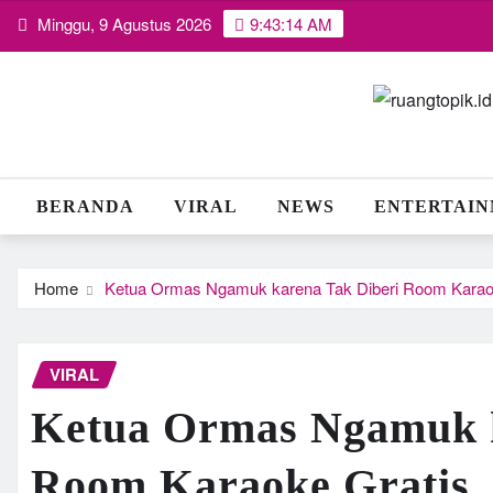
Skip
Minggu, 9 Agustus 2026
9:43:14 AM
to
content
BERANDA
VIRAL
NEWS
ENTERTAI
Home
Ketua Ormas Ngamuk karena Tak Diberi Room Karao
VIRAL
Ketua Ormas Ngamuk k
Room Karaoke Gratis