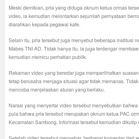
Meski demikian, pria yang diduga oknum ketua ormas terseb
video, ia kemudian melontarkan sejumlah pernyataan berna
diarahkan kepada pegawai kafe.
Selain itu, pria tersebut juga menyebut beberapa institus
Mabes TNI AD. Tidak hanya itu, ia juga terdengar memba
kemudian memicu perhatian publik.
Rekaman video yang beredar juga memperlihatkan suasana 
tetap berusaha menjaga situasi agar tidak memanas. Tidak t
mencoba menjelaskan aturan yang berlaku.
Narasi yang menyertai video tersebut menyebutkan bahwa k
pula bahwa pria tersebut merupakan oknum ketua PAC orm
Kecamatan Sambong. Informasi tersebut kemudian dikutip o
Setelah video tersebut menyebar, berbagai komentar dari 