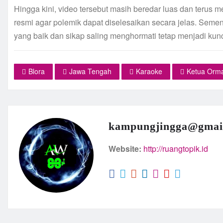
Hingga kini, video tersebut masih beredar luas dan terus m
resmi agar polemik dapat diselesaikan secara jelas. Sement
yang baik dan sikap saling menghormati tetap menjadi kunci
Blora
Jawa Tengah
Karaoke
Ketua Orm
kampungjingga@gmai
Website:
http://ruangtopik.id