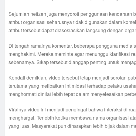
Sejumlah netizen juga menyoroti penggunaan kendaraan be
atribut organisasi seharusnya tidak digunakan dalam konte
atribut tersebut dapat diasosiasikan langsung dengan orga
Di tengah ramainya komentar, beberapa pengguna media so
menghakimi. Mereka meminta agar menunggu klarifikasi res
sebenarnya. Sikap tersebut dianggap penting untuk menjaga
Kendati demikian, video tersebut tetap menjadi sorotan pub
terutama yang melibatkan intimidasi terhadap pelaku usah
menghormati dinilai lebih tepat dalam menyelesaikan perb
Viralnya video ini menjadi pengingat bahwa interaksi di r
menghargai. Terlebih ketika membawa nama organisasi atau 
yang luas. Masyarakat pun diharapkan lebih bijak dalam me