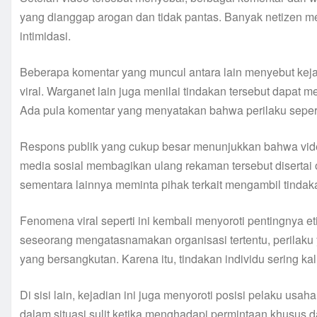
yang dianggap arogan dan tidak pantas. Banyak netizen meng
intimidasi.
Beberapa komentar yang muncul antara lain menyebut kejad
viral. Warganet lain juga menilai tindakan tersebut dapa
Ada pula komentar yang menyatakan bahwa perilaku sepert
Respons publik yang cukup besar menunjukkan bahwa vide
media sosial membagikan ulang rekaman tersebut disertai o
sementara lainnya meminta pihak terkait mengambil tindak
Fenomena viral seperti ini kembali menyoroti pentingnya eti
seseorang mengatasnamakan organisasi tertentu, perilaku
yang bersangkutan. Karena itu, tindakan individu sering 
Di sisi lain, kejadian ini juga menyoroti posisi pelaku us
dalam situasi sulit ketika menghadapi permintaan khusus da