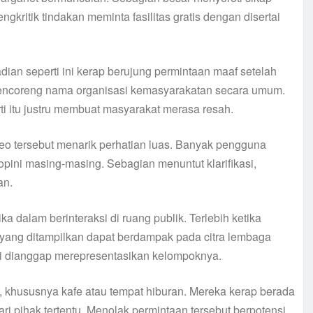
kritik tindakan meminta fasilitas gratis dengan disertai
ian seperti ini kerap berujung permintaan maaf setelah
t mencoreng nama organisasi kemasyarakatan secara umum.
i itu justru membuat masyarakat merasa resah.
o tersebut menarik perhatian luas. Banyak pengguna
pini masing-masing. Sebagian menuntut klarifikasi,
an.
ka dalam berinteraksi di ruang publik. Terlebih ketika
 yang ditampilkan dapat berdampak pada citra lembaga
kali dianggap merepresentasikan kelompoknya.
aha, khususnya kafe atau tempat hiburan. Mereka kerap berada
ri pihak tertentu. Menolak permintaan tersebut berpotensi