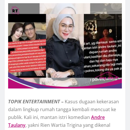
TOPIK
ENTERTAINMENT
–
Kasus dugaan kekerasan
dalam lingkup rumah tangga kembali mencuat ke
publik. Kali ini, mantan istri komedian
Andre
Taulany
, yakni Rien Wartia Trigina yang dikenal