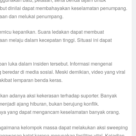
but dinilai dapat membahayakan keselamatan penumpang.
raan dan melukai penumpang.
o memicu kepanikan. Suara ledakan dapat membuat
an melaju dalam kecepatan tinggi. Situasi ini dapat
rban luka dalam insiden tersebut. Informasi mengenai
beredar di media sosial. Meski demikian, video yang viral
kibat lemparan benda keras.
gkan adanya aksi kekerasan terhadap suporter. Banyak
njadi ajang hiburan, bukan berujung konflik.
ahaya yang dapat mengancam keselamatan banyak orang.
agaimana kelompok massa dapat melakukan aksi sweeping
pengawasan ketat karena merupakan fasilitas vital. Kejadian