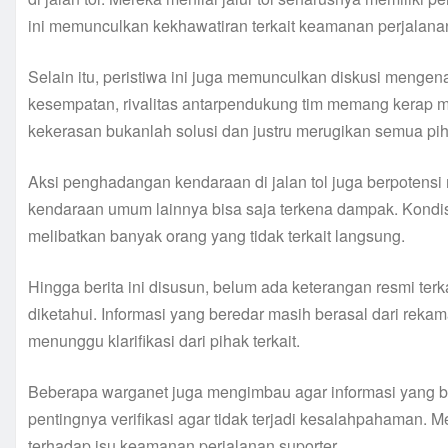
ini memunculkan kekhawatiran terkait keamanan perjalana
Selain itu, peristiwa ini juga memunculkan diskusi mengena
kesempatan, rivalitas antarpendukung tim memang kerap m
kekerasan bukanlah solusi dan justru merugikan semua pih
Aksi penghadangan kendaraan di jalan tol juga berpotensi
kendaraan umum lainnya bisa saja terkena dampak. Kondisi
melibatkan banyak orang yang tidak terkait langsung.
Hingga berita ini disusun, belum ada keterangan resmi terk
diketahui. Informasi yang beredar masih berasal dari reka
menunggu klarifikasi dari pihak terkait.
Beberapa warganet juga mengimbau agar informasi yang bere
pentingnya verifikasi agar tidak terjadi kesalahpahaman. M
terhadap isu keamanan perjalanan suporter.