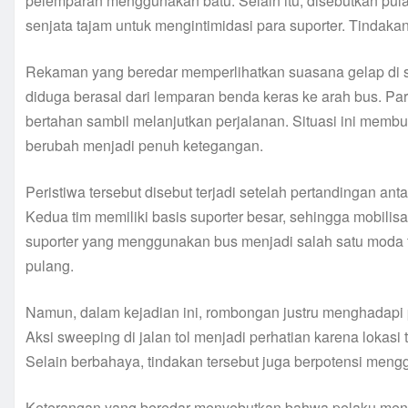
pelemparan menggunakan batu. Selain itu, disebutkan pu
senjata tajam untuk mengintimidasi para suporter. Tindak
Rekaman yang beredar memperlihatkan suasana gelap di se
diduga berasal dari lemparan benda keras ke arah bus. Pa
bertahan sambil melanjutkan perjalanan. Situasi ini memb
berubah menjadi penuh ketegangan.
Peristiwa tersebut disebut terjadi setelah pertandingan ant
Kedua tim memiliki basis suporter besar, sehingga mobili
suporter yang menggunakan bus menjadi salah satu moda 
pulang.
Namun, dalam kejadian ini, rombongan justru menghadapi
Aksi sweeping di jalan tol menjadi perhatian karena lokasi
Selain berbahaya, tindakan tersebut juga berpotensi men
Keterangan yang beredar menyebutkan bahwa pelaku mengg