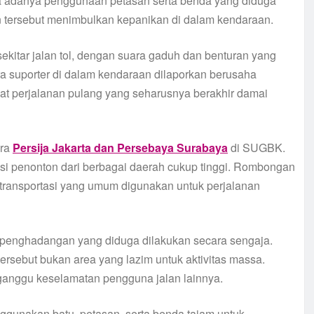
la adanya penggunaan petasan serta benda yang diduga
an tersebut menimbulkan kepanikan di dalam kendaraan.
kitar jalan tol, dengan suara gaduh dan benturan yang
ra suporter di dalam kendaraan dilaporkan berusaha
uat perjalanan pulang yang seharusnya berakhir damai
ara
Persija Jakarta dan Persebaya Surabaya
di SUGBK.
sasi penonton dari berbagai daerah cukup tinggi. Rombongan
transportasi yang umum digunakan untuk perjalanan
 penghadangan yang diduga dilakukan secara sengaja.
 tersebut bukan area yang lazim untuk aktivitas massa.
gganggu keselamatan pengguna jalan lainnya.
unakan batu, petasan, serta benda tajam untuk