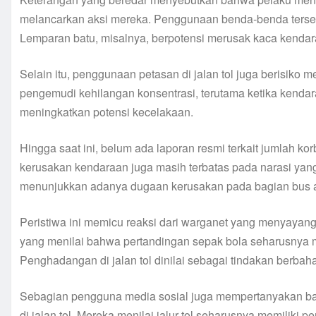
melancarkan aksi mereka. Penggunaan benda-benda terse
Lemparan batu, misalnya, berpotensi merusak kaca kenda
Selain itu, penggunaan petasan di jalan tol juga berisik
pengemudi kehilangan konsentrasi, terutama ketika kendara
meningkatkan potensi kecelakaan.
Hingga saat ini, belum ada laporan resmi terkait jumlah ko
kerusakan kendaraan juga masih terbatas pada narasi yang 
menunjukkan adanya dugaan kerusakan pada bagian bus a
Peristiwa ini memicu reaksi dari warganet yang menyayan
yang menilai bahwa pertandingan sepak bola seharusnya me
Penghadangan di jalan tol dinilai sebagai tindakan berb
Sebagian pengguna media sosial juga mempertanyakan b
di jalan tol. Mereka menilai jalur tol seharusnya memiliki 