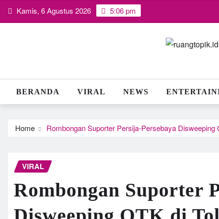
Skip
Kamis, 6 Agustus 2026
5:06 pm
to
content
BERANDA
VIRAL
NEWS
ENTERTAI
Home
Rombongan Suporter Persija-Persebaya Disweeping 
VIRAL
Rombongan Suporter P
Disweeping OTK di To