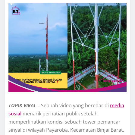
TOPIK
VIRAL
–
Sebuah video yang beredar di
media
sosial
menarik perhatian publik setelah
memperlihatkan kondisi sebuah tower pemancar
sinyal di wilayah Payaroba, Kecamatan Binjai Barat,