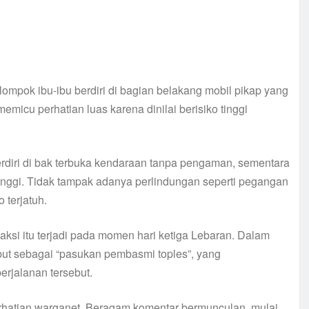
mpok ibu-ibu berdiri di bagian belakang mobil pikap yang
memicu perhatian luas karena dinilai berisiko tinggi
rdiri di bak terbuka kendaraan tanpa pengaman, sementara
tinggi. Tidak tampak adanya perlindungan seperti pegangan
 terjatuh.
ksi itu terjadi pada momen hari ketiga Lebaran. Dalam
ut sebagai “pasukan pembasmi toples”, yang
rjalanan tersebut.
hatian warganet. Beragam komentar bermunculan, mulai