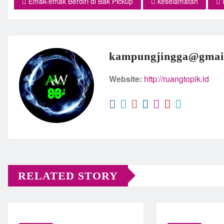
Emak-emak Berdiri di Bak Pickup
keselamatan
kampungjingga@gmai
Website:
http://ruangtopik.id
RELATED STORY