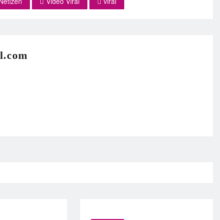
Netizen
Video Viral
viral
l.com