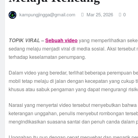
kampungjingga@gmail.com
Mar 25, 2026
0
TOPIK
VIRAL
–
Sebuah video
yang memperlihatkan sekelo
sedang melaju menjadi viral di media sosial. Aksi tersebut 
terhadap keselamatan penumpang.
Dalam video yang beredar, terlihat beberapa perempuan be
mobil tetap melaju di jalan dengan kecepatan yang cukup 
khusus atau sabuk pengaman yang dapat mengurangi risiko
Narasi yang menyertai video tersebut menyebutkan bahwa a
keterangan unggahan, penulis menyebut rombongan terseb
mengindikasikan suasana santai dan penuh canda dalam pe
Unggahan itu pun dengan cepat menyebar dan menarik per