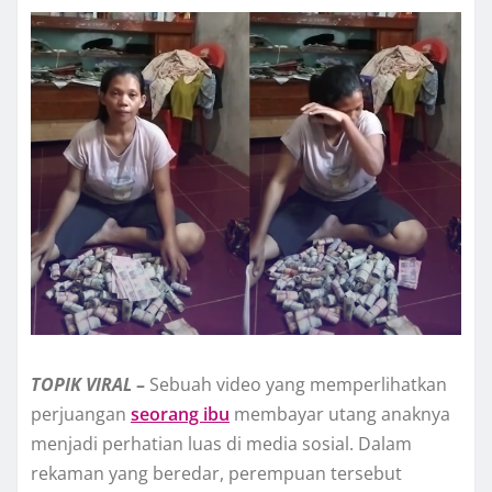
TOPIK
VIRAL
–
Sebuah video yang memperlihatkan
perjuangan
seorang ibu
membayar utang anaknya
menjadi perhatian luas di media sosial. Dalam
rekaman yang beredar, perempuan tersebut