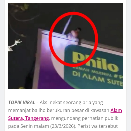
TOPIK
VIRAL
–
Aksi nekat seorang pria yang
memanjat baliho berukuran besar di kawasan
Alam
Sutera, Tangerang
, mengundang perhatian publik
pada Senin malam (23/3/2026). Peristiwa tersebut