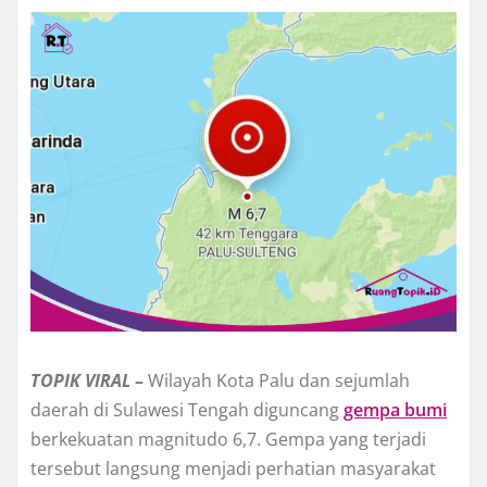
TOPIK
VIRAL
–
Wilayah Kota Palu dan sejumlah
daerah di Sulawesi Tengah diguncang
gempa bumi
berkekuatan magnitudo 6,7. Gempa yang terjadi
tersebut langsung menjadi perhatian masyarakat