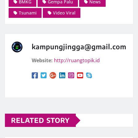
BMKG
Gempa Palu
News
Tsunami
Video Viral
kampungjingga@gmail.com
Website:
http://ruangtopik.id
RELATED STORY