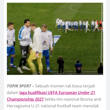
TOPIK
SPORT
–
Sebuah momen tak biasa terjadi
dalam
laga kualifikasi UEFA European Under-21
Championship 2027
ketika tim nasional Bosnia and
Herzegovina U-21 national football team menolak