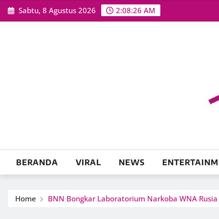
Skip
Sabtu, 8 Agustus 2026
2:08:27 AM
to
content
BERANDA
VIRAL
NEWS
ENTERTAINM
Home
BNN Bongkar Laboratorium Narkoba WNA Rusia d