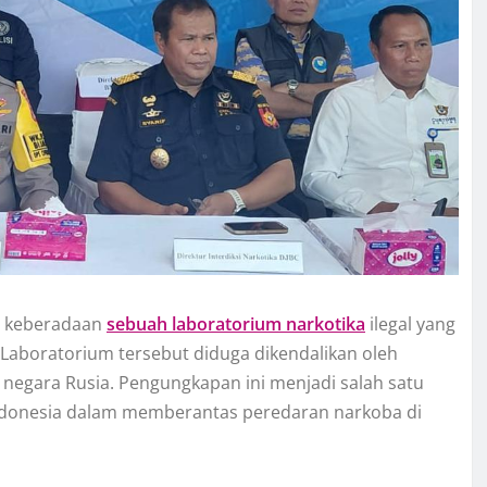
keberadaan
sebuah laboratorium narkotika
ilegal yang
 Laboratorium tersebut diduga dikendalikan oleh
a negara Rusia. Pengungkapan ini menjadi salah satu
Indonesia dalam memberantas peredaran narkoba di