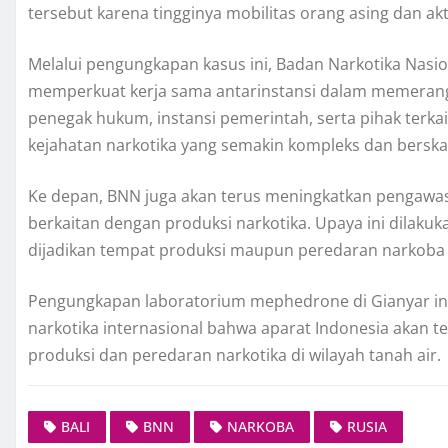
tersebut karena tingginya mobilitas orang asing dan ak
Melalui pengungkapan kasus ini, Badan Narkotika Nas
memperkuat kerja sama antarinstansi dalam memerangi
penegak hukum, instansi pemerintah, serta pihak terkai
kejahatan narkotika yang semakin kompleks dan berskal
Ke depan, BNN juga akan terus meningkatkan pengawas
berkaitan dengan produksi narkotika. Upaya ini dilaku
dijadikan tempat produksi maupun peredaran narkoba ol
Pengungkapan laboratorium mephedrone di Gianyar ini
narkotika internasional bahwa aparat Indonesia akan t
produksi dan peredaran narkotika di wilayah tanah air.
BALI
BNN
NARKOBA
RUSIA