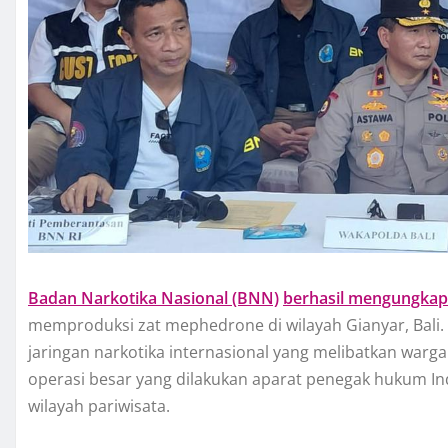
Badan Narkotika Nasional (BNN)
berhasil mengungkap
memproduksi zat mephedrone di wilayah Gianyar, Bali.
jaringan narkotika internasional yang melibatkan warg
operasi besar yang dilakukan aparat penegak hukum 
wilayah pariwisata.