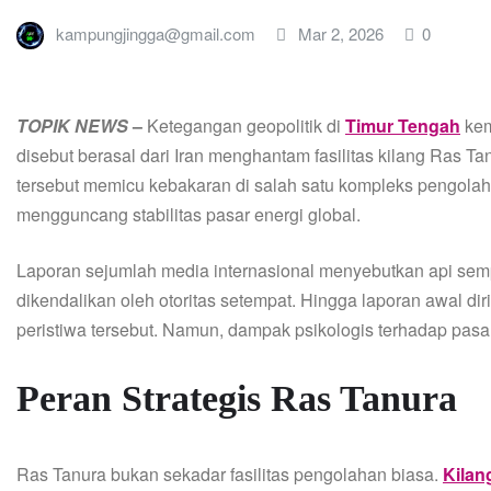
kampungjingga@gmail.com
Mar 2, 2026
0
TOPIK
NEWS
–
Ketegangan geopolitik di
Timur Tengah
kem
disebut berasal dari Iran menghantam fasilitas kilang Ras Ta
tersebut memicu kebakaran di salah satu kompleks pengolaha
mengguncang stabilitas pasar energi global.
Laporan sejumlah media internasional menyebutkan api sempa
dikendalikan oleh otoritas setempat. Hingga laporan awal di
peristiwa tersebut. Namun, dampak psikologis terhadap pasa
Peran Strategis Ras Tanura
Ras Tanura bukan sekadar fasilitas pengolahan biasa.
Kilan