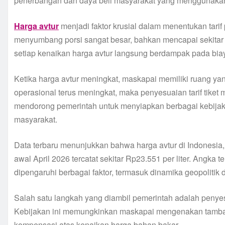
penerbangan dan daya beli masyarakat yang menggunakan 
Harga avtur
menjadi faktor krusial dalam menentukan tari
menyumbang porsi sangat besar, bahkan mencapai sekitar 4
setiap kenaikan harga avtur langsung berdampak pada bia
Ketika harga avtur meningkat, maskapai memiliki ruang yan
operasional terus meningkat, maka penyesuaian tarif tiket m
mendorong pemerintah untuk menyiapkan berbagai kebija
masyarakat.
Data terbaru menunjukkan bahwa harga avtur di Indonesia,
awal April 2026 tercatat sekitar Rp23.551 per liter. Angka 
dipengaruhi berbagai faktor, termasuk dinamika geopolitik 
Salah satu langkah yang diambil pemerintah adalah penye
Kebijakan ini memungkinkan maskapai mengenakan tamba
kompensasi atas kenaikan harga bahan bakar.