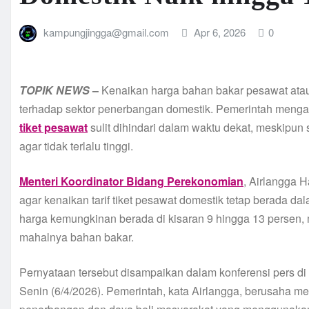
kampungjingga@gmail.com
Apr 6, 2026
0
TOPIK
NEWS
–
Kenaikan harga bahan bakar pesawat atau
terhadap sektor penerbangan domestik. Pemerintah meng
tiket pesawat
sulit dihindari dalam waktu dekat, meskipun
agar tidak terlalu tinggi.
Menteri Koordinator Bidang Perekonomian
, Airlangga 
agar kenaikan tarif tiket pesawat domestik tetap berada d
harga kemungkinan berada di kisaran 9 hingga 13 persen, 
mahalnya bahan bakar.
Pernyataan tersebut disampaikan dalam konferensi pers d
Senin (6/4/2026). Pemerintah, kata Airlangga, berusaha m