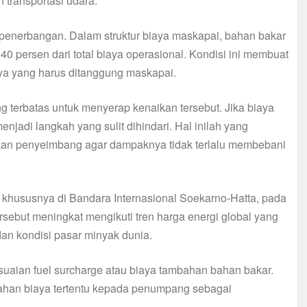
transportasi udara.
f penerbangan. Dalam struktur biaya maskapai, bahan bakar
0 persen dari total biaya operasional. Kondisi ini membuat
ya yang harus ditanggung maskapai.
g terbatas untuk menyerap kenaikan tersebut. Jika biaya
enjadi langkah yang sulit dihindari. Hal inilah yang
kan penyeimbang agar dampaknya tidak terlalu membebani
 khususnya di Bandara Internasional Soekarno-Hatta, pada
tersebut meningkat mengikuti tren harga energi global yang
dan kondisi pasar minyak dunia.
suaian fuel surcharge atau biaya tambahan bahan bakar.
han biaya tertentu kepada penumpang sebagai