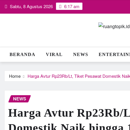
Skip
Sabtu, 8 Agustus 2026
6:17 am
to
content
BERANDA
VIRAL
NEWS
ENTERTAI
Home
Harga Avtur Rp23Rb/Lt, Tiket Pesawat Domestik Nai
NEWS
Harga Avtur Rp23Rb/Lt
Domestik Naik hingga