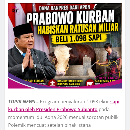
TOPIK
NEWS
–
Program penyaluran 1.098 ekor
sapi
kurban oleh Presiden Prabowo Subianto
pada
momentum Idul Adha 2026 menuai sorotan publik.
Polemik mencuat setelah pihak Istana