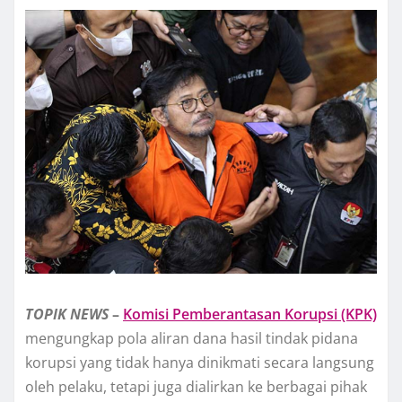
TOPIK
NEWS
–
Komisi Pemberantasan Korupsi (KPK)
mengungkap pola aliran dana hasil tindak pidana
korupsi yang tidak hanya dinikmati secara langsung
oleh pelaku, tetapi juga dialirkan ke berbagai pihak