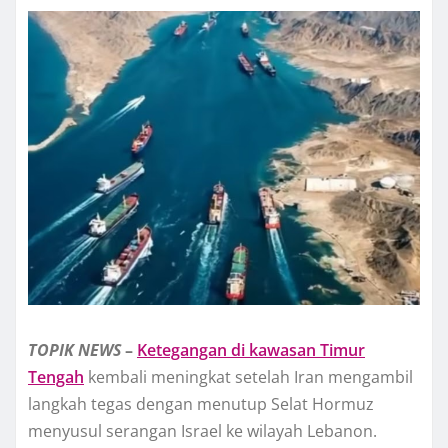
TOPIK
NEWS
–
Ketegangan di kawasan Timur
Tengah
kembali meningkat setelah Iran mengambil
langkah tegas dengan menutup Selat Hormuz
menyusul serangan Israel ke wilayah Lebanon.